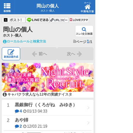
ホーム
岡山の個人
ホスト-個人
板移動
中国地方版
岡山の個人
スレ/全文検索
ホスト-個人
1
ローカルルールと検索方法
ページ
/1
前へ
次へ
新規話題作成
キャバクラ求人なら12年の実績ナイスタ
黒銀御行（くろがね みゆき）
4
01/13 04:33
あや姉
2
12/03 21:19