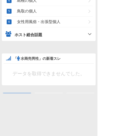
鳥取の個人
女性用風俗・出張型個人
ホスト総合話題
「
水商売男性」の新着スレ
データを取得できませんでした。
水商売男性
水商売女性
風俗関係
雑談関係
新着画像
ニュース
検索