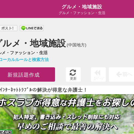
グルメ・地域施設
グルメ・ファッション・生活
グルメ・地域施設
(中国地方)
ルメ・ファッション・生活
ローカルルールと検索方法
前へ
新規話題作成
更新
1ﾍﾟｰｼﾞ
ｲﾝﾀｰﾈｯﾄﾄﾗﾌﾞﾙの解決が得意な弁護士！