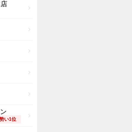
本店
メン
勢い1位