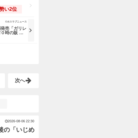
勢い2位
©ホスラブニュース
刊発売「ガリレ
０時の販 …
次へ
2026-08-06 22:30
後の「いじめ