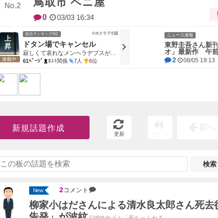
鳥取市 ベニ屋
0
03/03 16:34
©ホスラブ小説
総合ランキング6位
ニュース速報
ドタン場でキャンセル
東野圭吾さん新
オ」最新作 午前
寂しくて哀れなメンヘラデブスがホストに通った結果
2
連載中
08/05 19:13
61ﾍﾟｰｼﾞ
ﾎｽﾄ関係
7人
6位
前へ
新規話題作成
更新
1ﾍﾟｰｼﾞ
検索
2
コメント
New
柳家小はださんによる清水良太郎さん死去
告発」が波紋
©姉妹サイト「夜ちゃんねる」