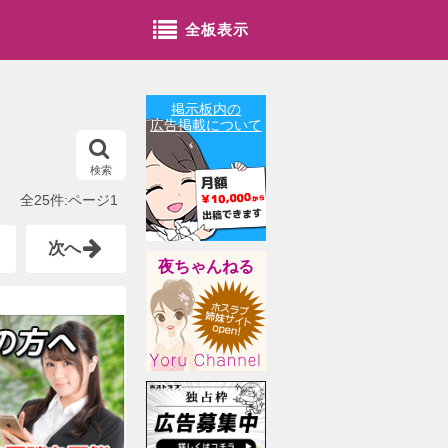
全板表示
掲示板内の
広告掲載について
検索
全25件:ページ1
次へ
夜ちゃんねる