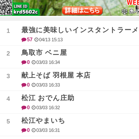
最強に美味しいインスタントラー
57
04/13 15:13
鳥取市 ベニ屋
0
03/03 16:34
献上そば 羽根屋 本店
0
03/03 16:33
松江 おでん庄助
0
03/03 16:32
松江やまいち
0
03/03 16:31