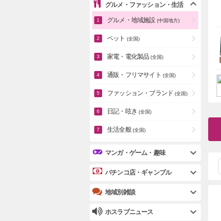
グルメ・ファッション・生活
グルメ・地域施設
(中国地方)
ペット
(全国)
家電・電化製品
(全国)
通販・フリマサイト
(全国)
ファッション・ブランド
(全国)
日記・呟き
(全国)
生活全般
(全国)
マンガ・ゲーム・趣味
パチンコ店・ギャンブル
地域別雑談
ホスラブニュース