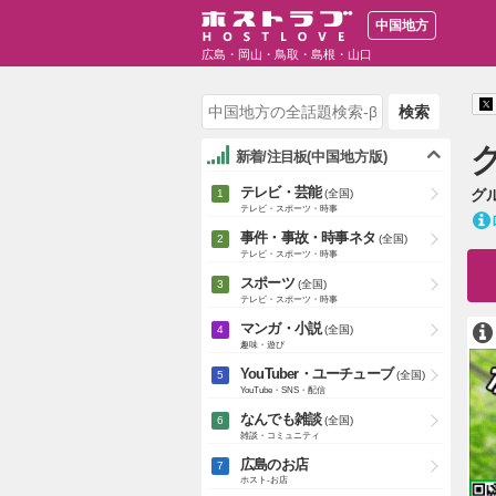
中国地方
広島・岡山・鳥取・島根・山口
検索
新着/注目板
(中国地方版)
テレビ・芸能
グ
(全国)
テレビ・スポーツ・時事
事件・事故・時事ネタ
(全国)
テレビ・スポーツ・時事
スポーツ
(全国)
テレビ・スポーツ・時事
マンガ・小説
(全国)
趣味・遊び
YouTuber・ユーチューブ
(全国)
YouTube・SNS・配信
なんでも雑談
(全国)
雑談・コミュニティ
広島のお店
ホスト-お店