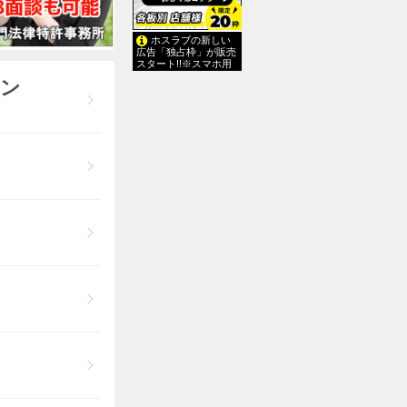
ホスラブの新しい
広告「独占枠」が販売
スタート!!※スマホ用
メン