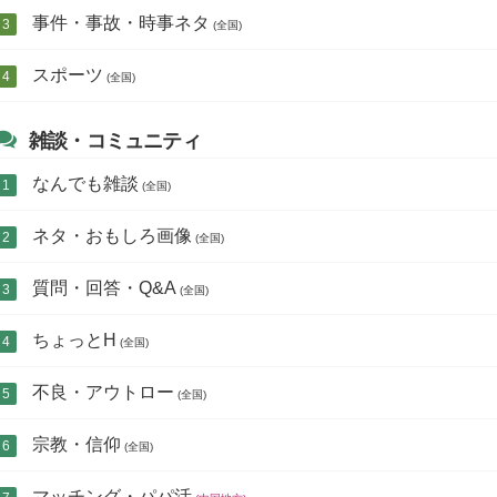
事件・事故・時事ネタ
(全国)
スポーツ
(全国)
雑談・コミュニティ
なんでも雑談
(全国)
ネタ・おもしろ画像
(全国)
質問・回答・Q&A
(全国)
ちょっとH
(全国)
不良・アウトロー
(全国)
宗教・信仰
(全国)
マッチング・パパ活