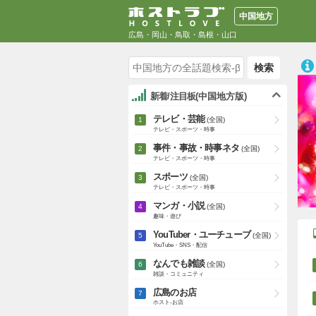
中国地方
広島・岡山・鳥取・島根・山口
検索
新着/注目板
(中国地方版)
テレビ・芸能
(全国)
テレビ・スポーツ・時事
事件・事故・時事ネタ
(全国)
テレビ・スポーツ・時事
スポーツ
(全国)
テレビ・スポーツ・時事
マンガ・小説
(全国)
趣味・遊び
YouTuber・ユーチューブ
(全国)
YouTube・SNS・配信
なんでも雑談
(全国)
雑談・コミュニティ
広島のお店
ホスト-お店