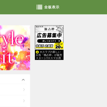
全板表示
ホスラブの新しい
広告「独占枠」が販売
スタート!!※スマホ用