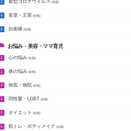
新型コロナウイルス
(全国)
皇室・王室
(全国)
自衛隊
(全国)
お悩み・美容・ママ育児
心の悩み
(全国)
体の悩み
(全国)
病気・病院
(全国)
同性愛・LGBT
(全国)
ダイエット
(全国)
筋トレ・ボディメイク
(全国)