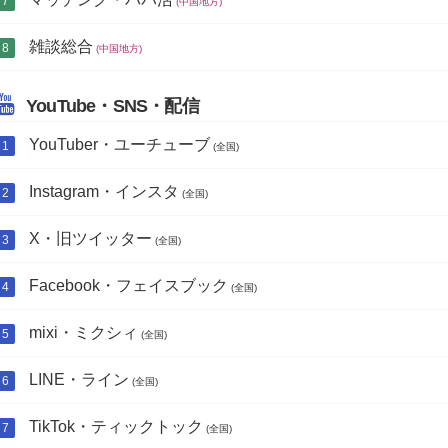
(中国地方)
雑談総合
(中国地方)
YouTube・SNS・配信
YouTuber・ユーチューブ
(全国)
Instagram・インスタ
(全国)
X・旧ツイッター
(全国)
Facebook・フェイスブック
(全国)
mixi・ミクシィ
(全国)
LINE・ライン
(全国)
TikTok・ティックトック
(全国)