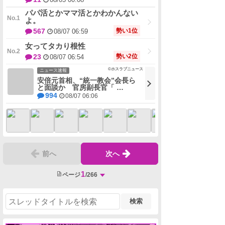
パパ活とかママ活とかわかんない
よ。
勢い1位
567
08/07 06:59
女ってタカり根性
勢い2位
23
08/07 06:54
©ホスラブニュース
ニュース速報
安倍元首相、“統一教会”会長ら
と面談か 官房副長官「 …
994
08/07 06:06
前へ
次へ
1
ページ
/266
検索