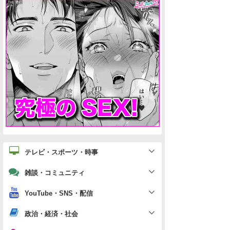
テレビ・スポーツ・時事
雑談・コミュニティ
YouTube・SNS・配信
政治・経済・社会