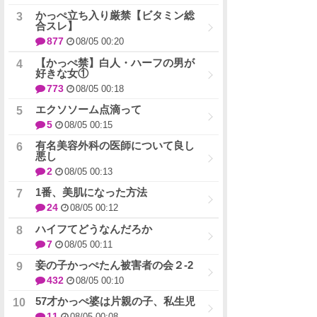
かっぺ立ち入り厳禁【ビタミン総
合スレ】
877
08/05 00:20
【かっぺ禁】白人・ハーフの男が
好きな女①
773
08/05 00:18
エクソソーム点滴って
5
08/05 00:15
有名美容外科の医師について良し
悪し
2
08/05 00:13
1番、美肌になった方法
24
08/05 00:12
ハイフてどうなんだろか
7
08/05 00:11
妾の子かっぺたん被害者の会２-2
432
08/05 00:10
57才かっぺ婆は片親の子、私生児
11
08/05 00:08