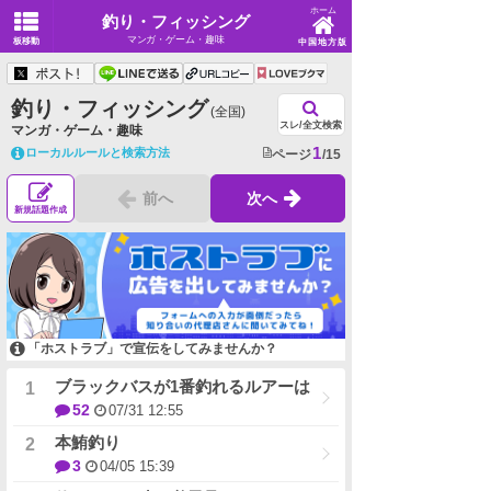
ホーム
釣り・フィッシング
マンガ・ゲーム・趣味
板移動
中国地方版
釣り・フィッシング
(全国)
スレ/全文検索
マンガ・ゲーム・趣味
1
ローカルルールと検索方法
ページ
/15
前へ
次へ
新規話題作成
「ホストラブ」で宣伝をしてみませんか？
ブラックバスが1番釣れるルアーは
52
07/31 12:55
本鮪釣り
3
04/05 15:39