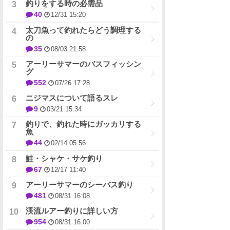
釣りをする時の必需品
40
12/31 15:20
太刀魚って釣れたらどう調理する
の
35
08/03 21:58
アーリーサマーのバスフィッシン
グ
552
07/26 17:28
ニジマスについて語るスレ
9
03/21 15:34
釣りで、釣れた時にガッカリする
魚
44
02/14 05:56
鮭・シャケ・サケ釣り
67
12/17 11:40
アーリーサマーのシーバス釣り
481
08/31 16:08
渓流ルアー釣りに詳しい方
954
08/31 16:00