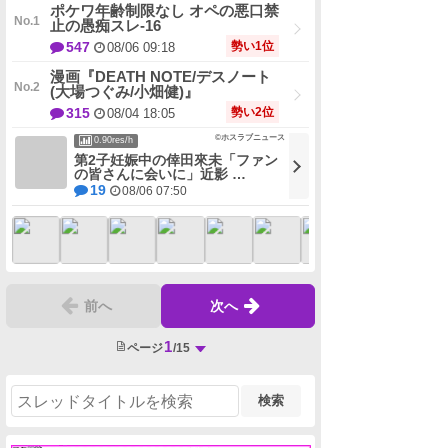
ポケワ年齢制限なし オペの悪口禁
止の愚痴スレ-16
勢い1位
547
08/06 09:18
漫画『DEATH NOTE/デスノート
(大場つぐみ/小畑健)』
勢い2位
315
08/04 18:05
©ホスラブニュース
0.90res/h
第2子妊娠中の倖田來未「ファン
の皆さんに会いに」近影 …
19
08/06 07:50
前へ
次へ
1
ページ
/15
検索