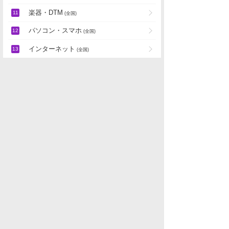
楽器・DTM
(全国)
パソコン・スマホ
(全国)
インターネット
(全国)
趣味全般
(全国)
パチンコ店・ギャンブル
地域別雑談
「
マンガ・ゲーム・趣味」の新着スレ
データを取得できませんでした。
水商売男性
水商売女性
風俗関係